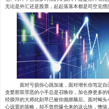
无论是外汇还是股票，起起落落本都是司空见惯
面对亏损你心跳加速，面对增长你笃定自
贪婪那双罪恶的小手总是召唤你，加仓挣更多的
经膜拜的大师此刻早已被你抛掷脑后。面对蝇头
心设置的策略，却不曾想爆仓来的这么快，懊恼