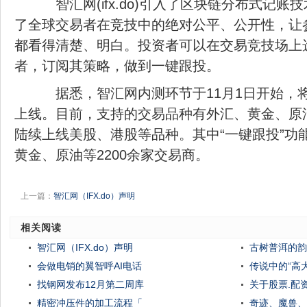
智汇网(ifx.do)引入了区块链分布式记账
了全球交易者在竞技中的绝对公平、公开性，让
都看得清楚、明白。投资者可以在交易竞技场上
者，订阅其策略，做到一键跟投。
据悉，智汇网内测环节于11月1日开始，将于
上线。目前，支持的交易品种有外汇、黄金、原
陆续上线美股、港股等品种。其中“一键跟投”功
黄金、原油等2200余家交易商。
上一篇：
智汇网（IFX.do）声明
相关阅读
智汇网（IFX.do）声明
古树普洱的韵
会做电销的翼智呼AI电话
传说中的“高
找钢网发布12月第二周库
关于股票.配
精密冲压件的加工流程「
奇迹、魔兽、