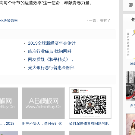
提高每个环节的运营效率”这一使命，奉献青春力量。
业决策效率
下一篇：没有了
2019全球新经济年会倒计
瞄准行业痛点 找钢网科
网友质疑《和平精英》，
班
光大银行总行普惠金融部
自
江，2018
时光不等人，是时候让这
如何深度修复有问题的肌