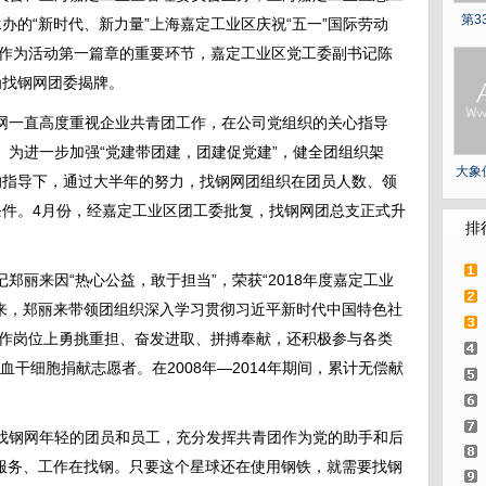
第3
办的“新时代、新力量”上海嘉定工业区庆祝“五一”国际劳动
，作为活动第一篇章的重要环节，嘉定工业区党工委副书记陈
为找钢网团委揭牌。
一直高度重视企业共青团工作，在公司党组织的关心指导
立。为进一步加强“党建带团建，团建促党建”，健全团组织架
大象
的指导下，通过大半年的努力，找钢网团组织在团员人数、领
件。4月份，经嘉定工业区团工委批复，找钢网团总支正式升
排
来因“热心公益，敢于担当”，荣获“2018年度嘉定工业
来，郑丽来带领团组织深入学习贯彻习近平新时代中国特色社
工作岗位上勇挑重担、奋发进取、拼搏奉献，还积极参与各类
血干细胞捐献志愿者。在2008年—2014年期间，累计无偿献
钢网年轻的团员和员工，充分发挥共青团作为党的助手和后
服务、工作在找钢。只要这个星球还在使用钢铁，就需要找钢