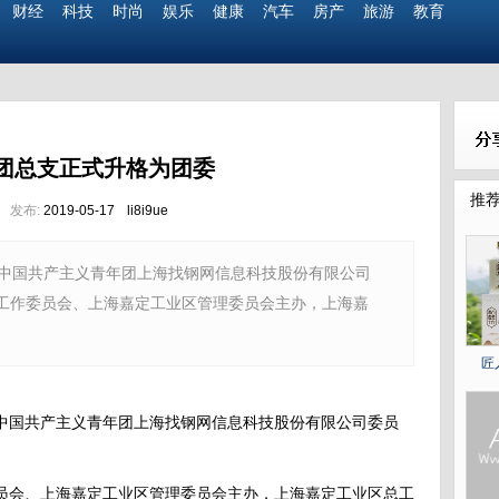
财经
科技
时尚
娱乐
健康
汽车
房产
旅游
教育
团总支正式升格为团委
推
闻
发布:
2019-05-17
li8i9ue
中国共产主义青年团上海找钢网信息科技股份有限公司
区工作委员会、上海嘉定工业区管理委员会主办，上海嘉
匠
国共产主义青年团上海找钢网信息科技股份有限公司委员
会、上海嘉定工业区管理委员会主办，上海嘉定工业区总工