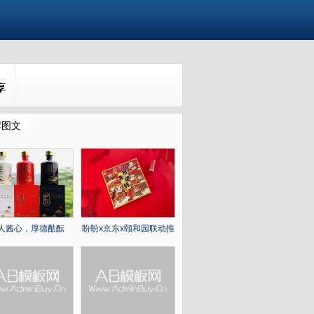
荐图文
人酱心，厚德酤酝
盼盼x京东x颐和园联动推
——“酤酝坊
出文创食品