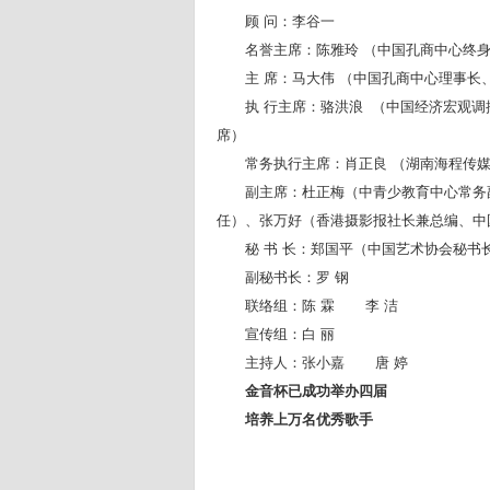
顾
问：李谷一
名誉主席：陈雅玲
（中国孔商中心终
主
席：马大伟
（中国孔商中心理事长
执
行主席：骆洪浪
（中国经济宏观调
席）
常务执行主席：肖正良
（湖南海程传
副主席：杜正梅（中青少教育中心常务
任）、张万好（香港摄影报社长兼总编、中
秘
书
长：郑国平（中国艺术协会秘书
副秘书长：罗
钢
联络组：陈
霖
李
洁
宣传组：白
丽
主持人：张小嘉
唐
婷
金音杯已成功举办四届
培养上万名优秀歌手