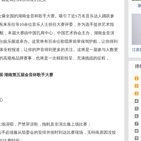
火爆全国的湖南金音杯歌手大赛。吸引了近
万名音乐达人踊跃参
5
东来东往等
余位音乐人士担任大赛评委，并为选手提供艺术指
20
航，本届大赛由中国孔商中心，中国艺术协会主办，湖南金音演
台娱乐频道承办。这里将有百余位歌唱界前辈保驾护航，让你得到
体全程报道，让你的声音得到更多的关注。这将是一届参与人数更
江苏
的高规格品牌赛事，也将是一次精彩纷呈、充满挑战的征程，
排
国
·湖南第五届金音杯歌手大赛
心
上场演唱，严禁穿凉鞋，拖鞋及非演出服上场比赛；
选手必须服从组委会的安排并按时到达比赛现场，无特殊原因没按
次比赛时间；