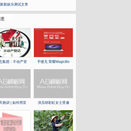
新新娱乐测试文章
创意
志集团：不动产登
手慢无 荣耀MagicBo
天跑训 | 如何用宜
演员胡彩虹女士受邀