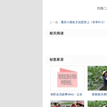
扫描二
上一篇：
重庆小朋友王佳恩登上《非常6+1》
相关阅读
创意家居
创邑会员故事story：让全
新新娱乐测
球