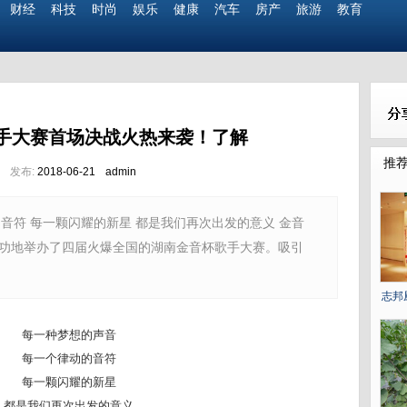
财经
科技
时尚
娱乐
健康
汽车
房产
旅游
教育
手大赛首场决战火热来袭！了解
推
乐
发布:
2018-06-21
admin
音符 每一颗闪耀的新星 都是我们再次出发的意义 金音
，我们成功地举办了四届火爆全国的湖南金音杯歌手大赛。吸引
志邦
每一种梦想的声音
每一个律动的音符
每一颗闪耀的新星
都是我们再次出发的意义