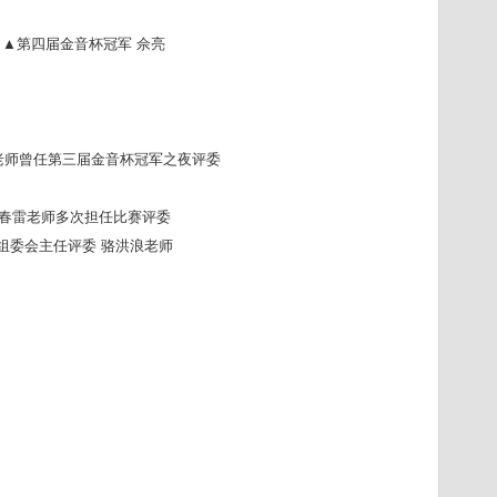
▲第四届金音杯冠军 佘亮
老师曾任第三届金音杯冠军之夜评委
春雷老师多次担任比赛评委
组委会主任评委
骆洪浪老师