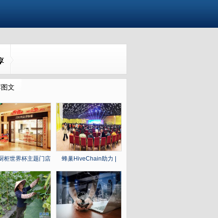
荐图文
厨柜世界杯主题门店
蜂巢HiveChain助力 |
上线，开
2018云和数据 ——