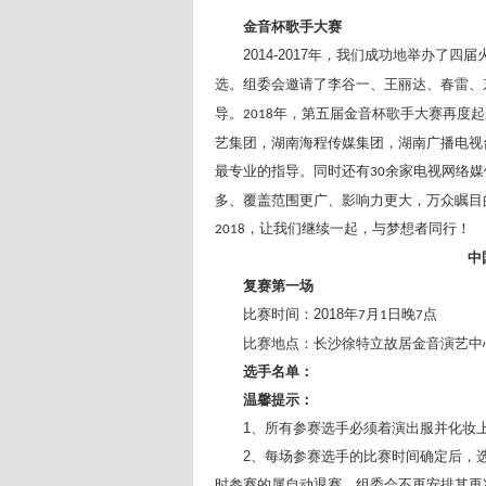
金音杯歌手大赛
2014-2017
年，我们成功地举办了四届
选。组委会邀请了李谷一、王丽达、春雷、
导。
年，第五届金音杯歌手大赛再度起
2018
艺集团，湖南海程传媒集团，湖南广播电视
最专业的指导。同时还有
余家电视网络媒
30
多、覆盖范围更广、影响力更大，万众瞩目
，让我们继续一起，与梦想者同行！
2018
中
复赛第一场
比赛时间：2018
年
月
日晚
点
7
1
7
比赛地点：长沙徐特立故居金音演艺中
选手名单：
温馨提示：
1
、所有参赛选手必须着演出服并化妆
2
、每场参赛选手的比赛时间确定后，
时参赛的属自动退赛，组委会不再安排其再